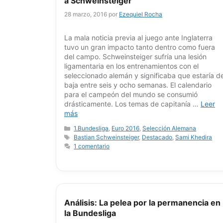
a Schweinsteiger”
28 marzo, 2016
por
Ezequiel Rocha
La mala noticia previa al juego ante Inglaterra
tuvo un gran impacto tanto dentro como fuera
del campo. Schweinsteiger sufría una lesión
ligamentaria en los entrenamientos con el
seleccionado alemán y significaba que estaría d
baja entre seis y ocho semanas. El calendario
para el campeón del mundo se consumió
drásticamente. Los temas de capitanía …
Leer
más
Categorías
1.Bundesliga
,
Euro 2016
,
Selección Alemana
Etiquetas
Bastian Schweinsteiger
,
Destacado
,
Sami Khedira
1 comentario
Análisis: La pelea por la permanencia en
la Bundesliga