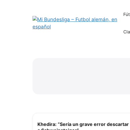
Saltar
al
Fú
contenido
Cla
Khedira: “Sería un grave error descartar