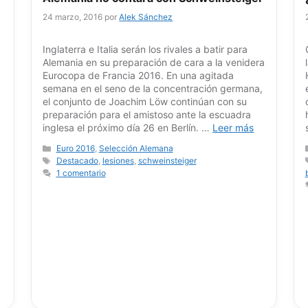
24 marzo, 2016
por
Alek Sánchez
Inglaterra e Italia serán los rivales a batir para
Alemania en su preparación de cara a la venidera
Eurocopa de Francia 2016. En una agitada
semana en el seno de la concentración germana,
el conjunto de Joachim Löw continúan con su
preparación para el amistoso ante la escuadra
inglesa el próximo día 26 en Berlín. …
Leer más
Categorías
Euro 2016
,
Selección Alemana
Etiquetas
Destacado
,
lesiones
,
schweinsteiger
1 comentario