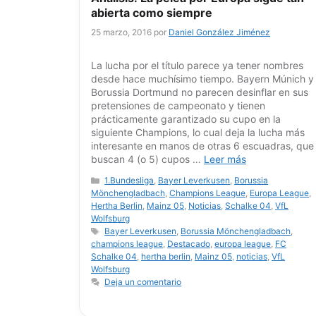
abierta como siempre
25 marzo, 2016
por
Daniel González Jiménez
La lucha por el título parece ya tener nombres
desde hace muchísimo tiempo. Bayern Múnich y
Borussia Dortmund no parecen desinflar en sus
pretensiones de campeonato y tienen
prácticamente garantizado su cupo en la
siguiente Champions, lo cual deja la lucha más
interesante en manos de otras 6 escuadras, que
buscan 4 (o 5) cupos …
Leer más
Categorías
1.Bundesliga
,
Bayer Leverkusen
,
Borussia
Mönchengladbach
,
Champions League
,
Europa League
,
Hertha Berlin
,
Mainz 05
,
Noticias
,
Schalke 04
,
VfL
Wolfsburg
Etiquetas
Bayer Leverkusen
,
Borussia Mönchengladbach
,
champions league
,
Destacado
,
europa league
,
FC
Schalke 04
,
hertha berlin
,
Mainz 05
,
noticias
,
VfL
Wolfsburg
Deja un comentario