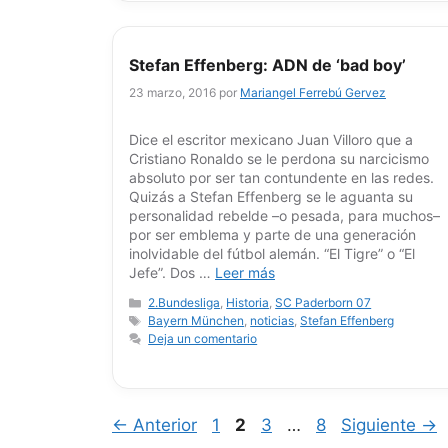
Stefan Effenberg: ADN de ‘bad boy’
23 marzo, 2016
por
Mariangel Ferrebú Gervez
Dice el escritor mexicano Juan Villoro que a
Cristiano Ronaldo se le perdona su narcicismo
absoluto por ser tan contundente en las redes.
Quizás a Stefan Effenberg se le aguanta su
personalidad rebelde –o pesada, para muchos–
por ser emblema y parte de una generación
inolvidable del fútbol alemán. “El Tigre” o “El
Jefe”. Dos …
Leer más
Categorías
2.Bundesliga
,
Historia
,
SC Paderborn 07
Etiquetas
Bayern München
,
noticias
,
Stefan Effenberg
Deja un comentario
Página
Página
Página
Página
←
Anterior
1
2
3
…
8
Siguiente
→