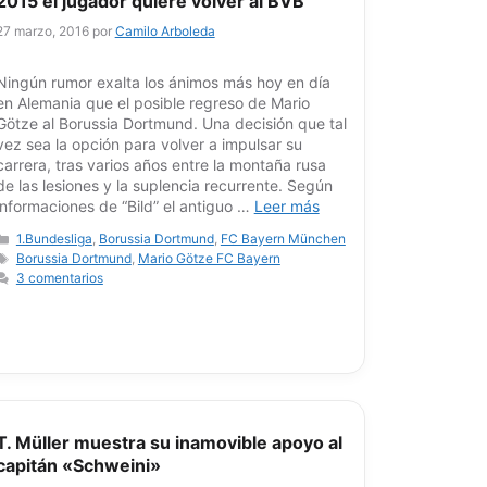
2015 el jugador quiere volver al BVB
27 marzo, 2016
por
Camilo Arboleda
Ningún rumor exalta los ánimos más hoy en día
en Alemania que el posible regreso de Mario
Götze al Borussia Dortmund. Una decisión que tal
vez sea la opción para volver a impulsar su
carrera, tras varios años entre la montaña rusa
de las lesiones y la suplencia recurrente. Según
informaciones de “Bild” el antiguo …
Leer más
Categorías
1.Bundesliga
,
Borussia Dortmund
,
FC Bayern München
Etiquetas
Borussia Dortmund
,
Mario Götze FC Bayern
3 comentarios
T. Müller muestra su inamovible apoyo al
capitán «Schweini»