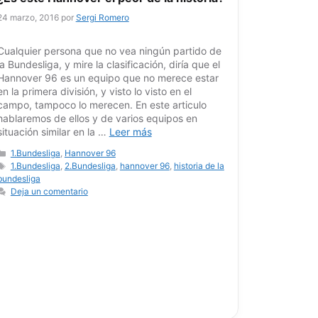
24 marzo, 2016
por
Sergi Romero
Cualquier persona que no vea ningún partido de
la Bundesliga, y mire la clasificación, diría que el
Hannover 96 es un equipo que no merece estar
en la primera división, y visto lo visto en el
campo, tampoco lo merecen. En este articulo
hablaremos de ellos y de varios equipos en
situación similar en la …
Leer más
Categorías
1.Bundesliga
,
Hannover 96
Etiquetas
1.Bundesliga
,
2.Bundesliga
,
hannover 96
,
historia de la
bundesliga
Deja un comentario