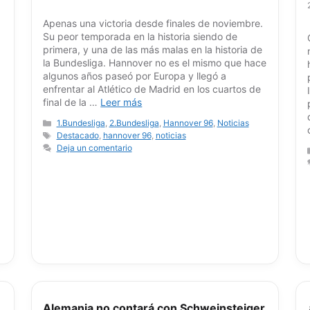
Apenas una victoria desde finales de noviembre.
Su peor temporada en la historia siendo de
primera, y una de las más malas en la historia de
la Bundesliga. Hannover no es el mismo que hace
algunos años paseó por Europa y llegó a
enfrentar al Atlético de Madrid en los cuartos de
final de la …
Leer más
Categorías
1.Bundesliga
,
2.Bundesliga
,
Hannover 96
,
Noticias
Etiquetas
Destacado
,
hannover 96
,
noticias
Deja un comentario
Alemania no contará con Schweinsteiger