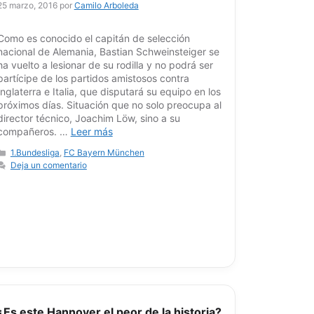
25 marzo, 2016
por
Camilo Arboleda
Como es conocido el capitán de selección
nacional de Alemania, Bastian Schweinsteiger se
ha vuelto a lesionar de su rodilla y no podrá ser
partícipe de los partidos amistosos contra
Inglaterra e Italia, que disputará su equipo en los
próximos días. Situación que no solo preocupa al
director técnico, Joachim Löw, sino a su
compañeros. …
Leer más
Categorías
1.Bundesliga
,
FC Bayern München
Deja un comentario
¿Es este Hannover el peor de la historia?