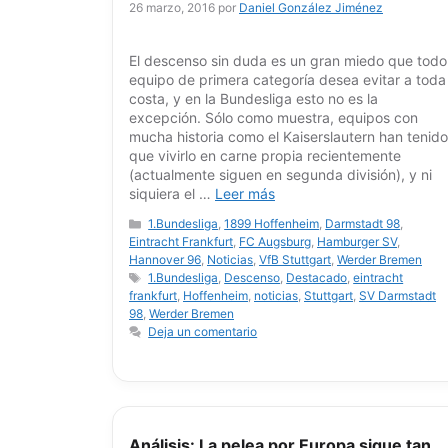
26 marzo, 2016
por
Daniel González Jiménez
El descenso sin duda es un gran miedo que todo
equipo de primera categoría desea evitar a toda
costa, y en la Bundesliga esto no es la
excepción. Sólo como muestra, equipos con
mucha historia como el Kaiserslautern han tenido
que vivirlo en carne propia recientemente
(actualmente siguen en segunda división), y ni
siquiera el …
Leer más
Categorías
1.Bundesliga
,
1899 Hoffenheim
,
Darmstadt 98
,
Eintracht Frankfurt
,
FC Augsburg
,
Hamburger SV
,
Hannover 96
,
Noticias
,
VfB Stuttgart
,
Werder Bremen
Etiquetas
1.Bundesliga
,
Descenso
,
Destacado
,
eintracht
frankfurt
,
Hoffenheim
,
noticias
,
Stuttgart
,
SV Darmstadt
98
,
Werder Bremen
Deja un comentario
Análisis: La pelea por Europa sigue tan