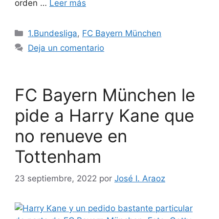
orden …
Leer más
Categorías
1.Bundesliga
,
FC Bayern München
Deja un comentario
FC Bayern München le
pide a Harry Kane que
no renueve en
Tottenham
23 septiembre, 2022
por
José I. Araoz