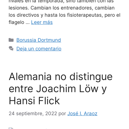
rivales en la temporada, sino también con las
lesiones. Cambian los entrenadores, cambian
los directivos y hasta los fisioterapeutas, pero el
flagelo …
Leer más
Categorías
Borussia Dortmund
Deja un comentario
Alemania no distingue
entre Joachim Löw y
Hansi Flick
24 septiembre, 2022
por
José I. Araoz