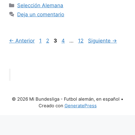
Categorías
Selección Alemana
Deja un comentario
Página
Página
Página
Página
Página
←
Anterior
1
2
3
4
…
12
Siguiente
→
© 2026 Mi Bundesliga - Futbol alemán, en español
•
Creado con
GeneratePress