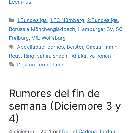
Leer más
Categorías
1.Bundesliga
,
1.FC Nürnberg
,
2.Bundesliga
,
Borussia Mönchengladbach
,
Hamburger SV
,
SC
Freiburg
,
VfL Wolfsburg
Etiquetas
Abdellaoue
,
barrios
,
Beister
,
Cacau
,
marin
,
Reus
,
Ring
,
sahin
,
shaqiri
,
Xhaka
,
ya konan
Deja un comentario
Rumores del fin de
semana (Diciembre 3 y
4)
4 diciembre, 2011
por
Daniel Cadena Jordan