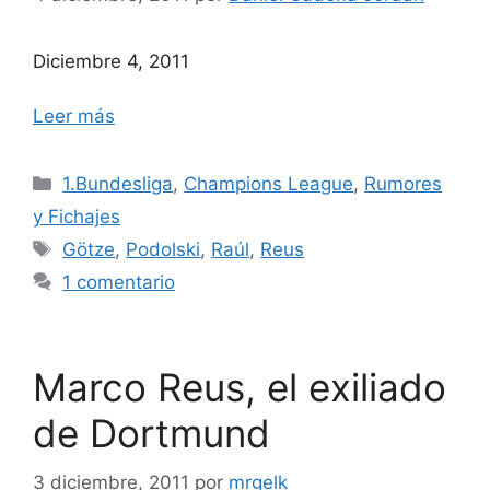
Diciembre 4, 2011
Leer más
Categorías
1.Bundesliga
,
Champions League
,
Rumores
y Fichajes
Etiquetas
Götze
,
Podolski
,
Raúl
,
Reus
1 comentario
Marco Reus, el exiliado
de Dortmund
3 diciembre, 2011
por
mrgelk