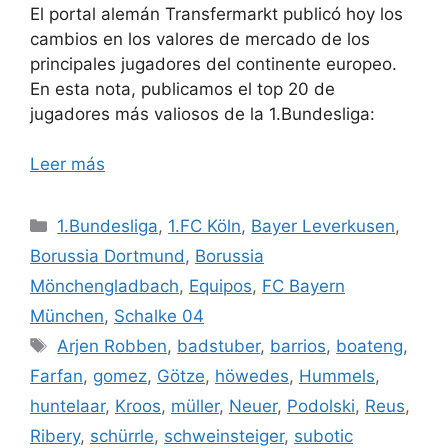
El portal alemán Transfermarkt publicó hoy los
cambios en los valores de mercado de los
principales jugadores del continente europeo.
En esta nota, publicamos el top 20 de
jugadores más valiosos de la 1.Bundesliga:
Leer más
Categorías
1.Bundesliga
,
1.FC Köln
,
Bayer Leverkusen
,
Borussia Dortmund
,
Borussia
Mönchengladbach
,
Equipos
,
FC Bayern
München
,
Schalke 04
Etiquetas
Arjen Robben
,
badstuber
,
barrios
,
boateng
,
Farfan
,
gomez
,
Götze
,
höwedes
,
Hummels
,
huntelaar
,
Kroos
,
müller
,
Neuer
,
Podolski
,
Reus
,
Ribery
,
schürrle
,
schweinsteiger
,
subotic