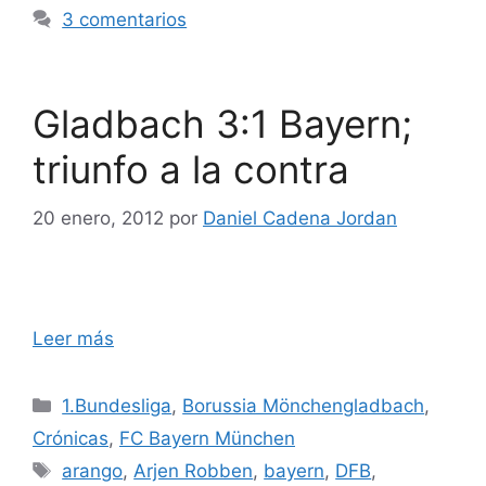
3 comentarios
Gladbach 3:1 Bayern;
triunfo a la contra
20 enero, 2012
por
Daniel Cadena Jordan
Leer más
Categorías
1.Bundesliga
,
Borussia Mönchengladbach
,
Crónicas
,
FC Bayern München
Etiquetas
arango
,
Arjen Robben
,
bayern
,
DFB
,