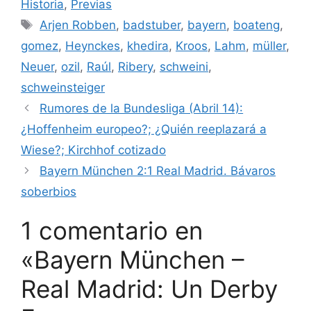
Historia
,
Previas
Etiquetas
Arjen Robben
,
badstuber
,
bayern
,
boateng
,
gomez
,
Heynckes
,
khedira
,
Kroos
,
Lahm
,
müller
,
Neuer
,
ozil
,
Raúl
,
Ribery
,
schweini
,
schweinsteiger
Rumores de la Bundesliga (Abril 14):
¿Hoffenheim europeo?; ¿Quién reeplazará a
Wiese?; Kirchhof cotizado
Bayern München 2:1 Real Madrid. Bávaros
soberbios
1 comentario en
«Bayern München –
Real Madrid: Un Derby