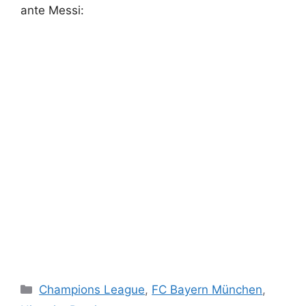
ante Messi:
Categorías
Champions League
,
FC Bayern München
,