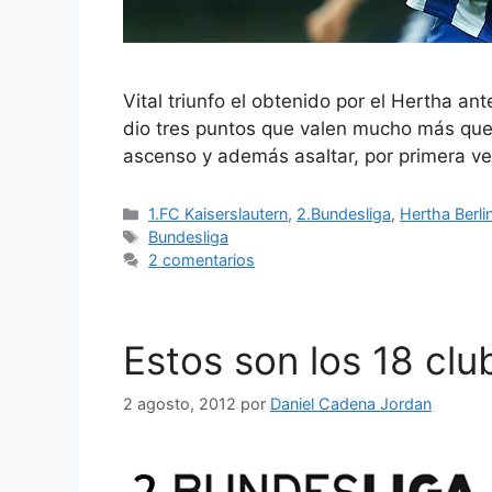
Vital triunfo el obtenido por el Hertha a
dio tres puntos que valen mucho más que so
ascenso y además asaltar, por primera v
Categorías
1.FC Kaiserslautern
,
2.Bundesliga
,
Hertha Berli
Etiquetas
Bundesliga
2 comentarios
Estos son los 18 clu
2 agosto, 2012
por
Daniel Cadena Jordan