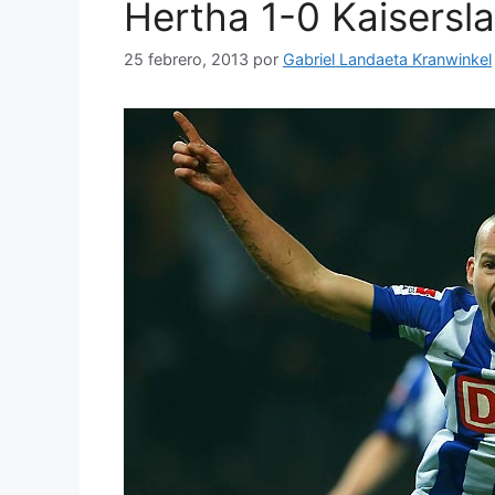
Hertha 1-0 Kaisersla
25 febrero, 2013
por
Gabriel Landaeta Kranwinkel