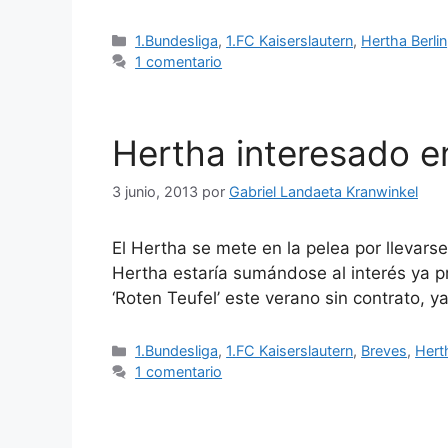
Categorías
1.Bundesliga
,
1.FC Kaiserslautern
,
Hertha Berlin
1 comentario
Hertha interesado 
3 junio, 2013
por
Gabriel Landaeta Kranwinkel
El Hertha se mete en la pelea por llevars
Hertha estaría sumándose al interés ya p
‘Roten Teufel’ este verano sin contrato, 
Categorías
1.Bundesliga
,
1.FC Kaiserslautern
,
Breves
,
Hert
1 comentario