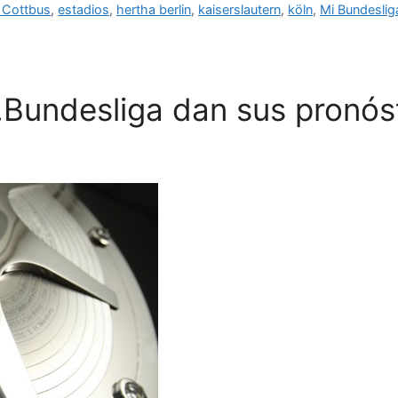
 Cottbus
,
estadios
,
hertha berlin
,
kaiserslautern
,
köln
,
Mi Bundeslig
2.Bundesliga dan sus pronós