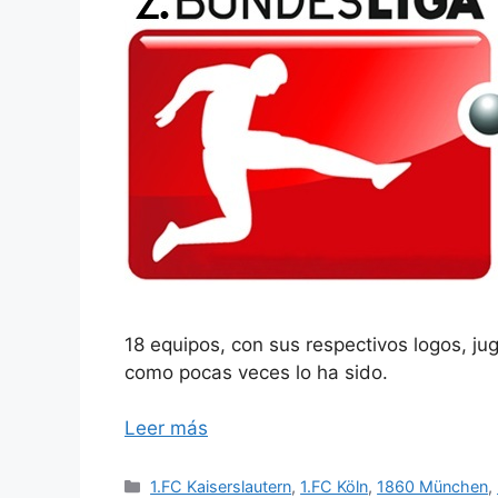
18 equipos, con sus respectivos logos, ju
como pocas veces lo ha sido.
Leer más
Categorías
1.FC Kaiserslautern
,
1.FC Köln
,
1860 München
,