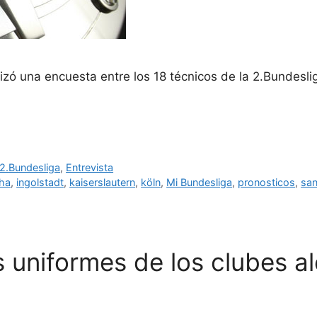
zó una encuesta entre los 18 técnicos de la 2.Bundesli
2.Bundesliga
,
Entrevista
ha
,
ingolstadt
,
kaiserslautern
,
köln
,
Mi Bundesliga
,
pronosticos
,
san
s uniformes de los clubes 