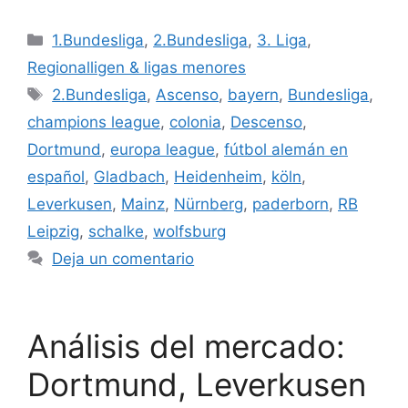
Categorías
1.Bundesliga
,
2.Bundesliga
,
3. Liga
,
Regionalligen & ligas menores
Etiquetas
2.Bundesliga
,
Ascenso
,
bayern
,
Bundesliga
,
champions league
,
colonia
,
Descenso
,
Dortmund
,
europa league
,
fútbol alemán en
español
,
Gladbach
,
Heidenheim
,
köln
,
Leverkusen
,
Mainz
,
Nürnberg
,
paderborn
,
RB
Leipzig
,
schalke
,
wolfsburg
Deja un comentario
Análisis del mercado:
Dortmund, Leverkusen