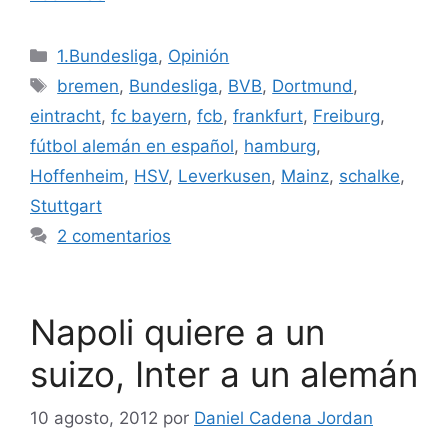
Categorías
1.Bundesliga
,
Opinión
Etiquetas
bremen
,
Bundesliga
,
BVB
,
Dortmund
,
eintracht
,
fc bayern
,
fcb
,
frankfurt
,
Freiburg
,
fútbol alemán en español
,
hamburg
,
Hoffenheim
,
HSV
,
Leverkusen
,
Mainz
,
schalke
,
Stuttgart
2 comentarios
Napoli quiere a un
suizo, Inter a un alemán
10 agosto, 2012
por
Daniel Cadena Jordan