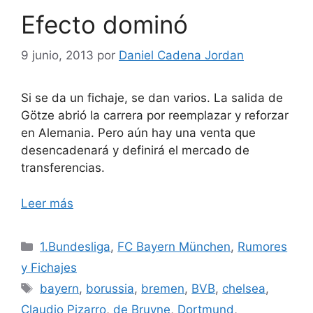
Efecto dominó
9 junio, 2013
por
Daniel Cadena Jordan
Si se da un fichaje, se dan varios. La salida de
Götze abrió la carrera por reemplazar y reforzar
en Alemania. Pero aún hay una venta que
desencadenará y definirá el mercado de
transferencias.
Leer más
Categorías
1.Bundesliga
,
FC Bayern München
,
Rumores
y Fichajes
Etiquetas
bayern
,
borussia
,
bremen
,
BVB
,
chelsea
,
Claudio Pizarro
,
de Bruyne
,
Dortmund
,