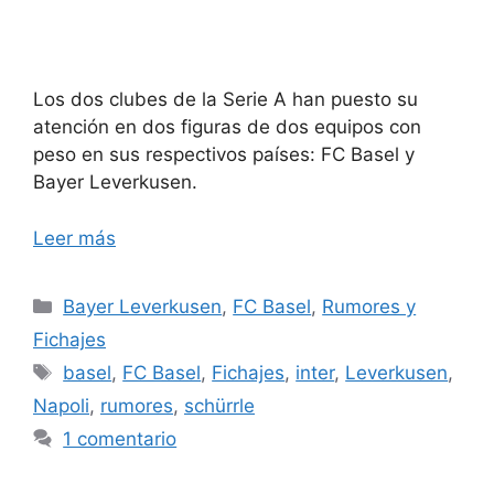
Los dos clubes de la Serie A han puesto su
atención en dos figuras de dos equipos con
peso en sus respectivos países: FC Basel y
Bayer Leverkusen.
Leer más
Categorías
Bayer Leverkusen
,
FC Basel
,
Rumores y
Fichajes
Etiquetas
basel
,
FC Basel
,
Fichajes
,
inter
,
Leverkusen
,
Napoli
,
rumores
,
schürrle
1 comentario