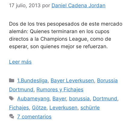
17 julio, 2013
por
Daniel Cadena Jordan
Dos de los tres pesopesados de este mercado
alemán: Quienes terminaran en los cupos
directos a la Champions League, como de
esperar, son quienes mejor se refuerzan.
Leer más
Categorías
1.Bundesliga
,
Bayer Leverkusen
,
Borussia
Dortmund
,
Rumores y Fichajes
Etiquetas
Aubameyang
,
Bayer
,
borussia
,
Dortmund
,
Fichajes
,
Götze
,
Leverkusen
,
schürrle
7 comentarios