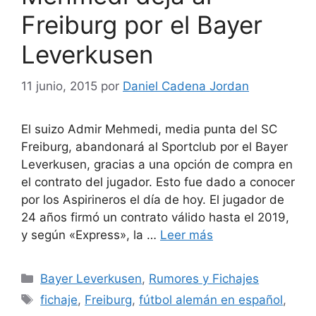
Freiburg por el Bayer
Leverkusen
11 junio, 2015
por
Daniel Cadena Jordan
El suizo Admir Mehmedi, media punta del SC
Freiburg, abandonará al Sportclub por el Bayer
Leverkusen, gracias a una opción de compra en
el contrato del jugador. Esto fue dado a conocer
por los Aspirineros el día de hoy. El jugador de
24 años firmó un contrato válido hasta el 2019,
y según «Express», la …
Leer más
Categorías
Bayer Leverkusen
,
Rumores y Fichajes
Etiquetas
fichaje
,
Freiburg
,
fútbol alemán en español
,