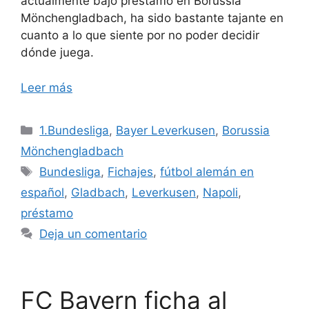
actualmente bajo préstamo en Borussia
Mönchengladbach, ha sido bastante tajante en
cuanto a lo que siente por no poder decidir
dónde juega.
Leer más
Categorías
1.Bundesliga
,
Bayer Leverkusen
,
Borussia
Mönchengladbach
Etiquetas
Bundesliga
,
Fichajes
,
fútbol alemán en
español
,
Gladbach
,
Leverkusen
,
Napoli
,
préstamo
Deja un comentario
FC Bayern ficha al