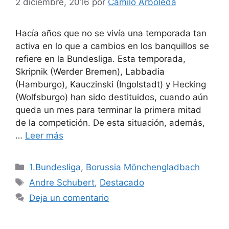
2 diciembre, 2016
por
Camilo Arboleda
Hacía años que no se vivía una temporada tan
activa en lo que a cambios en los banquillos se
refiere en la Bundesliga. Esta temporada,
Skripnik (Werder Bremen), Labbadia
(Hamburgo), Kauczinski (Ingolstadt) y Hecking
(Wolfsburgo) han sido destituidos, cuando aún
queda un mes para terminar la primera mitad
de la competición. De esta situación, además,
…
Leer más
Categorías
1.Bundesliga
,
Borussia Mönchengladbach
Etiquetas
Andre Schubert
,
Destacado
Deja un comentario