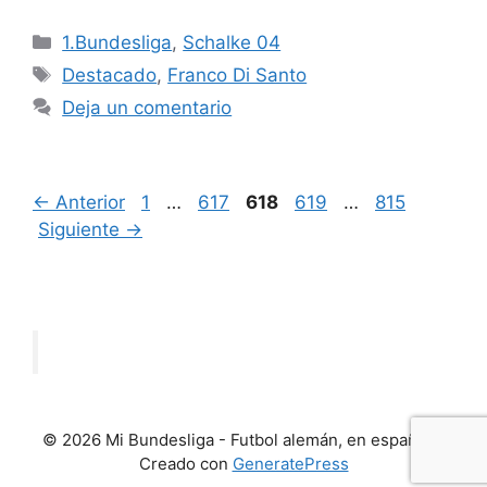
Categorías
1.Bundesliga
,
Schalke 04
Etiquetas
Destacado
,
Franco Di Santo
Deja un comentario
Página
Página
Página
Página
Página
←
Anterior
1
…
617
618
619
…
815
Siguiente
→
© 2026 Mi Bundesliga - Futbol alemán, en español
•
Creado con
GeneratePress